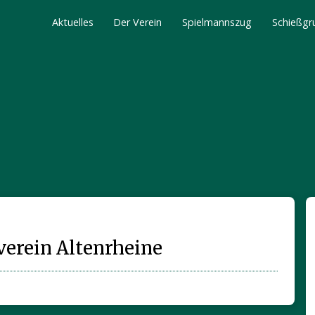
Alle Beiträge
Aktuelles
Der Verein
Spielmannszug
Schießgr
verein Altenrheine